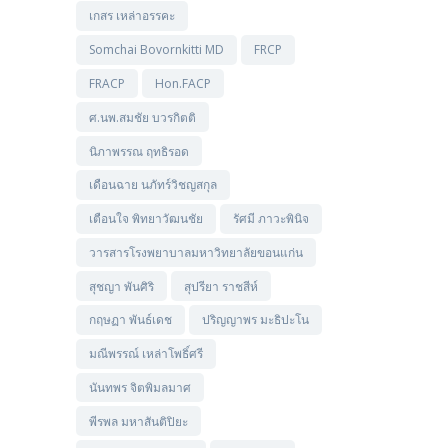
เกสร เหล่าอรรคะ
Somchai Bovornkitti MD
FRCP
FRACP
Hon.FACP
ศ.นพ.สมชัย บวรกิตติ
นิภาพรรณ ฤทธิรอด
เดือนฉาย นภัทร์วิชญสกุล
เตือนใจ พิทยาวัฒนชัย
รัศมี ภาวะพินิจ
วารสารโรงพยาบาลมหาวิทยาลัยขอนแก่น
สุชญา พันศิริ
สุปรียา ราชสีห์
กฤษฏา พันธ์เดช
ปริญญาพร มะธิปะโน
มณีพรรณ์ เหล่าโพธิ์ศรี
นันทพร จิตพิมลมาศ
พีรพล มหาสันติปิยะ