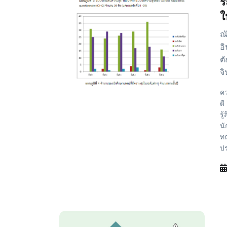
ร
ใ
ณ
อิ
ตั
จ
คว
ดี
รู
นั
ทฤ
ป