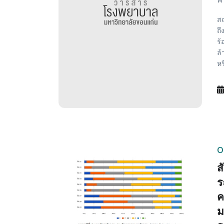
สถ
ถึ
ร้
ล้
หร
O
ส
ร
ค
ม