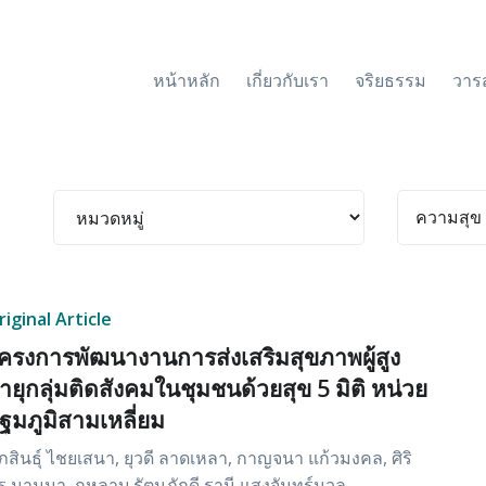
หน้าหลัก
เกี่ยวกับเรา
จริยธรรม
วาร
riginal Article
ครงการพัฒนางานการส่งเสริมสุขภาพผู้สูง
ายุกลุ่มติดสังคมในชุมชนด้วยสุข 5 มิติ หน่วย
ฐมภูมิสามเหลี่ยม
ภสินธุ์ ไชยเสนา, ยุวดี ลาดเหลา, กาญจนา แก้วมงคล, ศิริ
ร นามมา, กุหลาบ รัตนภักดี,รานี แสงจันทร์นวล