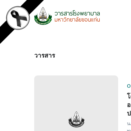
วารสาร
O
โ
อ
ป
น
พ