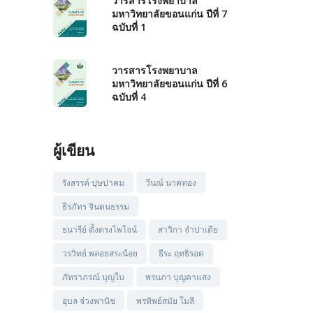
วารสารโรงพยาบาล
มหาวิทยาลัยขอนแก่น ปีที่ 7
ฉบับที่ 1
วารสารโรงพยาบาล
มหาวิทยาลัยขอนแก่น ปีที่ 6
ฉบับที่ 4
ผู้เขียน
รังสรรค์ ปุษปาคม
วีนณ์ นาคทอง
ธีรภัทร จินตนธรรม
ธนารีย์ ตั้งตรงไพโจน์
สาวิกา จำปาเตีย
วรวิทย์ พลอยสระน้อย
ธีระ ฤทธิรอด
ภัทราภรณ์ บุญใบ
พรนภา บุญตาแสง
อุบล จ๋วงพานิช
พรทิพย์สมัย โมลี