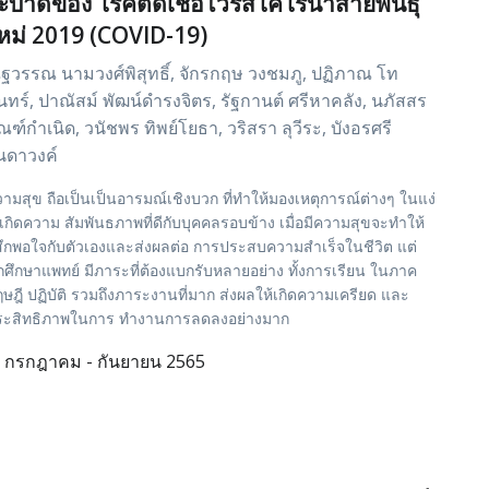
ะบาดของ โรคติดเชื้อไวรัสโคโรนาสายพันธุ์
หม่ 2019 (COVID-19)
ัฐวรรณ นามวงศ์พิสุทธิ์, จักรกฤษ วงชมภู, ปฏิภาณ โท
นทร์, ปาณัสม์ พัฒน์ดำรงจิตร, รัฐกานต์ ศรีหาคลัง, นภัสสร
ณฑ์กำเนิด, วนัชพร ทิพย์โยธา, วริสรา ลุวีระ, บังอรศรี
ินดาวงค์
ามสุข ถือเป็นเป็นอารมณ์เชิงบวก ที่ทำให้มองเหตุการณ์ต่างๆ ในแง่
 เกิดความ สัมพันธภาพที่ดีกับบุคคลรอบข้าง เมื่อมีความสุขจะทำให้
้สึกพอใจกับตัวเองและส่งผลต่อ การประสบความสำเร็จในชีวิต แต่
กศึกษาแพทย์ มีภาระที่ต้องแบกรับหลายอย่าง ทั้งการเรียน ในภาค
ษฎี ปฏิบัติ รวมถึงภาระงานที่มาก ส่งผลให้เกิดความเครียด และ
ระสิทธิภาพในการ ทำงานการลดลงอย่างมาก
กรกฎาคม - กันยายน 2565