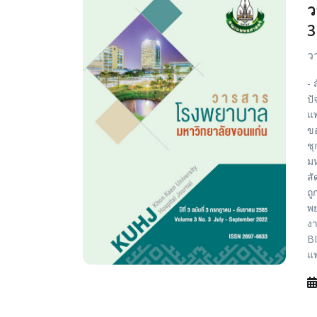
ว
3
ว
- 
ปั
แ
ขอ
ชุ
ม
สั
ถู
พย
งา
BI
แพ