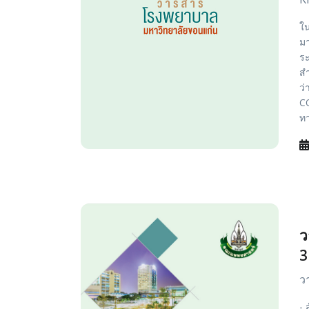
ใน
มา
ระ
สำ
ว่
CO
ทา
ว
3
ว
- 