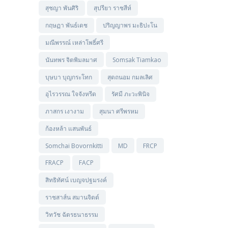
สุชญา พันศิริ
สุปรียา ราชสีห์
กฤษฏา พันธ์เดช
ปริญญาพร มะธิปะโน
มณีพรรณ์ เหล่าโพธิ์ศรี
นันทพร จิตพิมลมาศ
Somsak Tiamkao
บุษบา บุญกระโทก
สุดถนอม กมลเลิศ
อุไรวรรณ ใจจังหรีด
รัศมี ภะวะพินิจ
ภาสกร เงางาม
สุมนา ศรีพรหม
ก้องหล้า แสนพันธ์
Somchai Bovornkitti
MD
FRCP
FRACP
FACP
สิทธิทัศน์ เบญจปฐมรงค์
ราชสาส์น สมานจิตต์
วิทวัช ฉัตรธนาธรรม