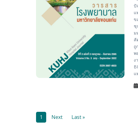
ปั
แ
ขอ
ชุ
ม
สั
ถู
พย
งา
BI
แพ
1
Next
Last »