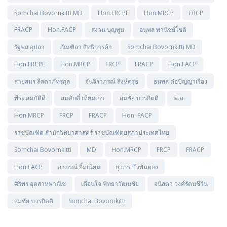
Somchai Bovornkitti MD
Hon.FRCPE
Hon.MRCP
FRCP
FRACP
Hon.FACP
สงวน บุญพูน
อนุพล พานิชย์โชติ
รัฐพล อุปลา
ภัณฑิลา สิทธิการค้า
Somchai Bovornkitti MD
Hon.FRCPE
Hon.MRCP
FRCP
FRACP
Hon.FACP
สายสมร ลีลดาภัทรกุล
จันจิราภรณ์ สิงห์ครุธ
ธนพล ต่อปัญญาเรือง
พีระ สมบัติดี
สมศักดิ์ เทียมเก่า
สมชัย บวรกิตติ
พ.ด.
Hon.MRCP
FRCP
FRACP
Hon. FACP
ราชบัณฑิต สำนักวิทยาศาสตร์ ราชบัณฑิตยสภาประเทศไทย
Somchai Bovornkitti
MD
Hon.MRCP
FRCP
FRACP
Hon.FACP
อาภรณ์ ยิ้มเนียม
ยุวภา บัวพันตอง
ศิริพร อุตสาหพาณิช
เตือนใจ พิทยาวัฒนชัย
จนิสตา วงศ์รัตนชีวิน
สมชัย บวรกิตติ
Somchai Bovornkitti