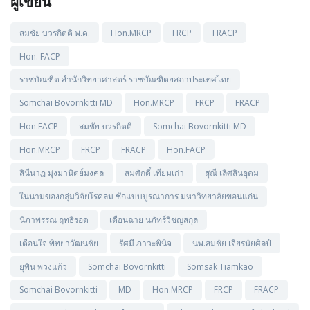
ผู้เขียน
สมชัย บวรกิตติ พ.ด.
Hon.MRCP
FRCP
FRACP
Hon. FACP
ราชบัณฑิต สำนักวิทยาศาสตร์ ราชบัณฑิตยสภาประเทศไทย
Somchai Bovornkitti MD
Hon.MRCP
FRCP
FRACP
Hon.FACP
สมชัย บวรกิตติ
Somchai Bovornkitti MD
Hon.MRCP
FRCP
FRACP
Hon.FACP
สินีนาฏ มุ่งมานิตย์มงคล
สมศักดิ์ เทียมเก่า
สุณี เลิศสินอุดม
ในนามของกลุ่มวิจัยโรคลม ชักแบบบูรณาการ มหาวิทยาลัยขอนแก่น
นิภาพรรณ ฤทธิรอด
เดือนฉาย นภัทร์วิชญสกุล
เตือนใจ พิทยาวัฒนชัย
รัศมี ภาวะพินิจ
นพ.สมชัย เจียรนัยศิลป์
ยุพิน พวงแก้ว
Somchai Bovornkitti
Somsak Tiamkao
Somchai Bovornkitti
MD
Hon.MRCP
FRCP
FRACP