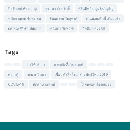
ปิยลักษณ์ ห้าวหาญ
สุชาดา ภัยหลีกลี้
ศิรินทิพย์ บุญจรัสภิญโญ
หทัยกาญจน์ จันทะเสน
สิทธการย์ วันสุพงศ์
ศ.นพ.สมศักดิ์ เทียมเก่า
ผศ.พญ.ศิริพร เทียมเก่า
สุนันทา รินทวุฒิ
กิตติมา ดงอุทิศ
Tags
การให้บริการ
การผลิตสื่อโปสเตอร์
ความรู้
ระบาดวิทยา
เชื้อไวรัสโคโรนาสายพันธุ์ใหม่ 2019
COVID-19
นักศึกษาแพทย์
โรคหลอดเลือดสมอง