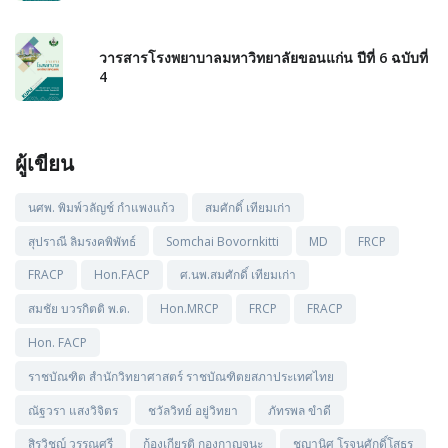
วารสารโรงพยาบาลมหาวิทยาลัยขอนแก่น ปีที่ 6 ฉบับที่
4
ผู้เขียน
นศพ. พิมพ์วลัญช์ กำแพงแก้ว
สมศักดิ์ เทียมเก่า
สุปราณี ลิมรงคพิพัทธ์
Somchai Bovornkitti
MD
FRCP
FRACP
Hon.FACP
ศ.นพ.สมศักดิ์ เทียมเก่า
สมชัย บวรกิตติ พ.ด.
Hon.MRCP
FRCP
FRACP
Hon. FACP
ราชบัณฑิต สำนักวิทยาศาสตร์ ราชบัณฑิตยสภาประเทศไทย
ณัฐวรา แสงวิจิตร
ชวัลวิทย์ อยู่วิทยา
ภัทรพล ขำดี
สิรวิชญ์ วรรณศรี
ก้องเกียรติ กองกาญจนะ
ชญานิศ โรจนศักดิ์โสธร