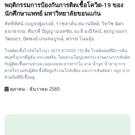
พฤติกรรมการป้องกันการติดเชื้อโควิด-19 ของ
นักศึกษาแพทย์ มหาวิทยาลัยขอนแก่น
สิทธิทัศน์ เบญจปฐมรงค์, ราชสาส์น สมานจิตต์, วิทวัช ฉัตร
ธนาธรรม, พิมรพี ปัญญานนทชัย, มะลิ มณีรัตน์, ศุภญาณกร
วัฒนธร, ปัตพงษ์ เกษสมบูรณ์, พรรษ โนนจุ้ย
โรคติดเชื้อไวรัสโคโรนา 2019 (COVID-19) คือ โรคติดต่อที่มีการค้น
พบครั้งแรกที่อู่ฮั่น ประเทศจีน โดยส่วนใหญ่แพร่กระจายผ่านการสัมผัส
กับผู้ติดเชื้อผ่านทางละอองเสมหะจากการไอ จาม น้ำมูก น้ำลาย การ
หายใจร่วมกับผู้ติดเชื้อที่อยู่บริเวณใกล้เคียง และการสัมผัสตา จมูก ปาก
ด้วยมือที่มีเชื้ออยู่...
ตุลาคม - ธันวาคม 2565