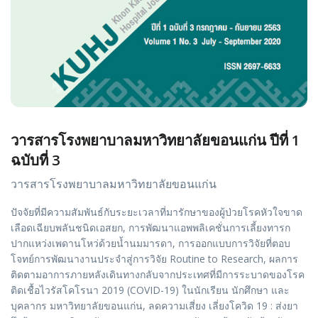
วารสารโรงพยาบาลมหาวิทยาลัยขอนแก่น ปีที่ 1
ฉบับที่ 3
วารสารโรงพยาบาลมหาวิทยาลัยขอนแก่น
ปัจจัยที่มีความสัมพันธ์กับระยะเวลาที่มารักษาของผู้ป่วยโรคหัวใจขาด
เลือดเฉียบพลันชนิดเอสยก, การพัฒนาแอพพลิเคชั่นการเลี้ยงทารก
ปากแหว่งเพดานโหว่ด้วยนํ้านมมารดา, การออกแบบการวิจัยที่ตอบ
โจทย์การพัฒนางานประจำสู่การวิจัย Routine to Research, ผลการ
ติดตามอาการภายหลังเดินทางกลับจากประเทศที่มีการระบาดของโรค
ติดเชื้อไวรัสโคโรนา 2019 (COVID-19) ในนักเรียน นักศึกษา และ
บุคลากร มหาวิทยาลัยขอนแก่น, ลดความเสี่ยง เลี่ยงโควิด 19 : ส่งยา