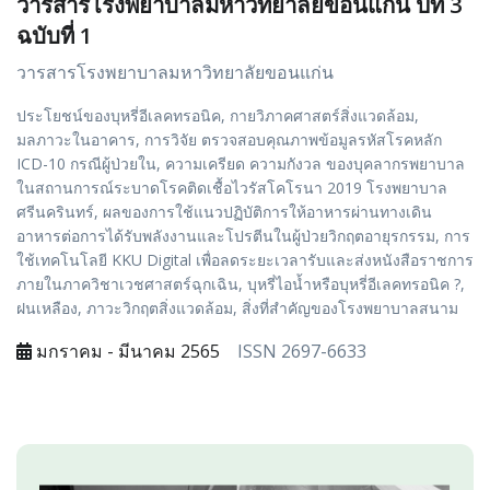
วารสารโรงพยาบาลมหาวิทยาลัยขอนแก่น ปีที่ 3
ฉบับที่ 1
วารสารโรงพยาบาลมหาวิทยาลัยขอนแก่น
ประโยชน์ของบุหรี่อีเลคทรอนิค, กายวิภาคศาสตร์สิ่งแวดล้อม,
มลภาวะในอาคาร, การวิจัย ตรวจสอบคุณภาพข้อมูลรหัสโรคหลัก
ICD-10 กรณีผู้ป่วยใน, ความเครียด ความกังวล ของบุคลากรพยาบาล
ในสถานการณ์ระบาดโรคติดเชื้อไวรัสโคโรนา 2019 โรงพยาบาล
ศรีนครินทร์, ผลของการใช้แนวปฏิบัติการให้อาหารผ่านทางเดิน
อาหารต่อการได้รับพลังงานและโปรตีนในผู้ป่วยวิกฤตอายุรกรรม, การ
ใช้เทคโนโลยี KKU Digital เพื่อลดระยะเวลารับและส่งหนังสือราชการ
ภายในภาควิชาเวชศาสตร์ฉุกเฉิน, บุหรี่ไอน้ำหรือบุหรี่อีเลคทรอนิค ?,
ฝนเหลือง, ภาวะวิกฤตสิ่งแวดล้อม, สิ่งที่สำคัญของโรงพยาบาลสนาม
มกราคม - มีนาคม 2565
ISSN 2697-6633