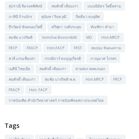
สุปราณี ลิมรงคพิพัทธ์
สมศักดิ์ เทียมเก่า
แมนนิมิตร โพธิ์หล่าม
ภาสินี ก้านจักร
สุนันทา รินทวุฒิ
กิตติมา ดงอุทิศ
ธีรวัฒน์ ขันหนองโพธิ์
ศรีสุดา วงศ์ประทุม
ทัณฑิกา คำยา
สมชัย บวรกิตติ
Somchai Bovornkitti
MD
Hon.MRCP
FRCP
FRACP
Hon.FACP
FRST
สมปอง จันทะคราม
สวลี แก่นเชียงสา
กรรณิการ์ คงบุญเกียรติ
ภาณุมาศ ไกรสร
เนสินี ไชยเอีย
สมศักดิ์ เทียมเก่า
สายสมร พลดงนอก
สมศักดิ์ เทียมเก่า
สมชัย บวรกิตติ พ.ด.
Hon.MRCP
FRCP
FRACP
Hon. FACP
ราชบัณฑิต สำนักวิทยาศาสตร์ ราชบัณฑิตยสภาประเทศไทย
Tags