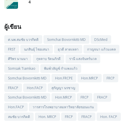
4
ผู้เขียน
ศ.นพ.สมชัย บวรกิตติ
Somchai Bovornkitti MD
DScMed
FRST
นภสินธุ์ ไชยเสนา
ยุวดี ลาดเหลา
กาญจนา แก้วมงคล
ศิริพร นามมา
กุหลาบ รัตนภักดี
รานี แสงจันทร์นวล
Somsak Tiamkao
พิมพ์วลัญช์ กำแพงแก้ว
Somchai Bovornkitti MD
Hon.FRCPE
Hon.MRCP
FRCP
FRACP
Hon.FACP
สุกัญญา นรชาญ
Somchai Bovornkitti MD
Hon.MRCP
FRCP
FRACP
Hon.FACP
วารสารโรงพยาบาลมหาวิทยาลัยขอนแก่น
สมชัย บวรกิตติ
Hon. MRCP
FRCP
FRACP
Hon. FACP