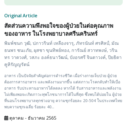
Original Article
สัดส่วนความพึงพอใจของผู้ป่วยในต่อคุณภาพ
ของอาหาร ในโรงพยาบาลศรีนครินทร์
พิมพ์ชนก วุฒิ, ปภาวรินท์ เหลืองจารุ, ภัทรนันท์ ศรศิลป์, มัณ
ธนพร ชนะภัย, ผุสชา ขุนทิพย์ทอง, การัณย์ สวาทพงษ์, วริน
ทร วาดวงศ์, วสภะ องค์ธนาวัฒน์, บังอรศรี จินดาวงค์, ปิยธิดา
คูหิรัญญรัตน์
อาหาร เป็นปัจจัยสำคัญต่อการดำรงชีวิต เมื่อร่างกายเจ็บป่วย ผู้ป่วย
ต้องการสารอาหาร และพลังงานมากขึ้น แต่สภาวะโรคกลับทำให้เบื่อ
อาหาร รับประทานอาหารได้ลดลง หากได้ รับสารอาหารและพลังงาน
ไม่เพียงพอจะเกิดภาวะทุพโภชนาการได้ในที่สุด ซึ่งพบได้บ่อยใน ผู้ป่วย
ที่นอนโรงพยาบาลทุกช่วงอายุ ความชุกร้อยละ 20-504 ในประเทศไทย
พบความชุกเฉลี่ย ร้อยละ 40...
ตุลาคม - ธันวาคม 2565