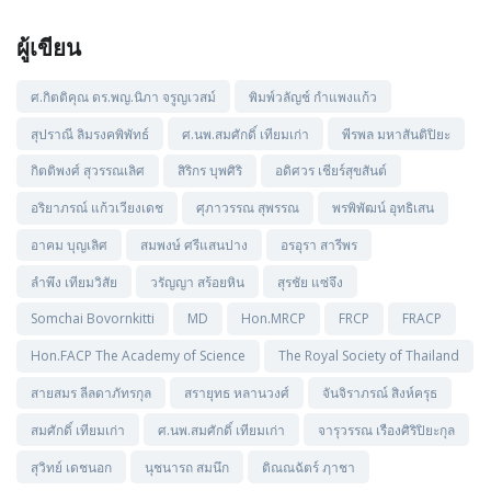
ผู้เขียน
ศ.กิตติคุณ ดร.พญ.นิภา จรูญเวสม์
พิมพ์วลัญช์ กำแพงแก้ว
สุปราณี ลิมรงคพิพัทธ์
ศ.นพ.สมศักดิ์ เทียมเก่า
พีรพล มหาสันติปิยะ
กิตติพงศ์ สุวรรณเลิศ
สิริกร บุพศิริ
อดิศวร เชียร์สุขสันต์
อริยาภรณ์ แก้วเวียงเดช
ศุภาวรรณ สุพรรณ
พรพิพัฒน์ อุทธิเสน
อาคม บุญเลิศ
สมพงษ์ ศรีแสนปาง
อรอุรา สารีพร
ลำพึง เทียมวิสัย
วรัญญา สร้อยหิน
สุรชัย แซ่จึง
Somchai Bovornkitti
MD
Hon.MRCP
FRCP
FRACP
Hon.FACP The Academy of Science
The Royal Society of Thailand
สายสมร ลีลดาภัทรกุล
สรายุทธ หลานวงศ์
จันจิราภรณ์ สิงห์ครุธ
สมศักดิ์ เทียมเก่า
ศ.นพ.สมศักดิ์ เทียมเก่า
จารุวรรณ เรืองศิริปิยะกุล
สุวิทย์ เดชนอก
นุชนารถ สมนึก
ติณณฉัตร์ ฦาชา