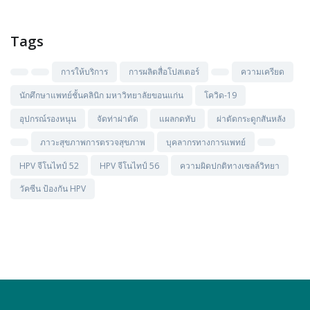
Tags
การให้บริการ
การผลิตสื่อโปสเตอร์
ความเครียด
นักศึกษาแพทย์ชั้นคลินิก มหาวิทยาลัยขอนแก่น
โควิด-19
อุปกรณ์รองหนุน
จัดท่าผ่าตัด
แผลกดทับ
ผ่าตัดกระดูกสันหลัง
ภาวะสุขภาพการตรวจสุขภาพ
บุคลากรทางการแพทย์
HPV จีโนไทป์ 52
HPV จีโนไทป์ 56
ความผิดปกติทางเซลล์วิทยา
วัคซีน ป้องกัน HPV