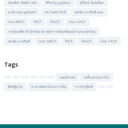
ภัณฑิลา สิทธิการค้า
สิริขวัญ บุญรักษา
จุรีรัตน์ รัตน์เพ็ชร
มะลิวรรณ มูลจันทร์
ภพ โกศลารักษ์
สมชัย บวรกิตติ พ.ด.
Hon.MRCP
FRCP
FRACP
Hon. FACP
ราชบัณฑิต สำนักวิทยาศาสตร์ ราชบัณฑิตยสภาประเทศไทย
สมชัย บวรกิตติ
Hon. MRCP
FRCP
FRACP
Hon. FACP
Tags
ปอดอักเสบ
เครื่องช่วยหายใจ
สิทธิผู้ป่วย
อาสาสมัครโครงการวิจัย
การรับรู้สิทธิ