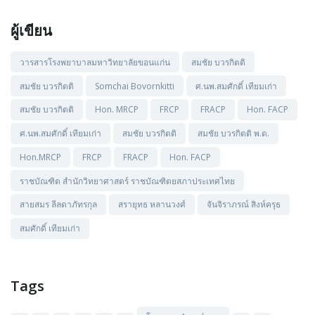
ผู้เขียน
วารสารโรงพยาบาลมหาวิทยาลัยขอนแก่น
สมชัย บวรกิตติ
สมชัย บวรกิตติ
Somchai Bovornkitti
ศ.นพ.สมศักดิ์ เทียมเก่า
สมชัย บวรกิตติ
Hon. MRCP
FRCP
FRACP
Hon. FACP
ศ.นพ.สมศักดิ์ เทียมเก่า
สมชัย บวรกิตติ
สมชัย บวรกิตติ พ.ด.
Hon.MRCP
FRCP
FRACP
Hon. FACP
ราชบัณฑิต สำนักวิทยาศาสตร์ ราชบัณฑิตยสภาประเทศไทย
สายสมร ลีลดาภัทรกุล
สรายุทธ หลานวงศ์
จันจิราภรณ์ สิงห์ครุธ
สมศักดิ์ เทียมเก่า
Tags