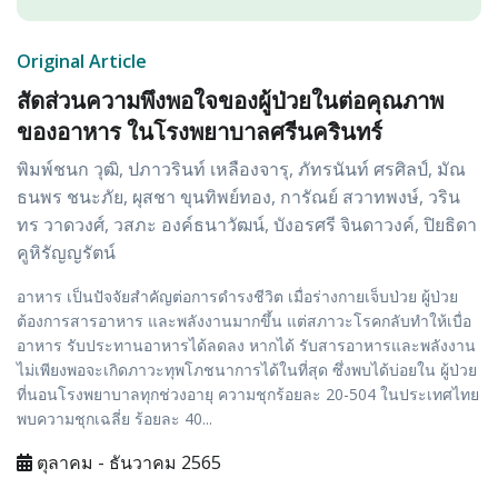
Original Article
สัดส่วนความพึงพอใจของผู้ป่วยในต่อคุณภาพ
ของอาหาร ในโรงพยาบาลศรีนครินทร์
พิมพ์ชนก วุฒิ, ปภาวรินท์ เหลืองจารุ, ภัทรนันท์ ศรศิลป์, มัณ
ธนพร ชนะภัย, ผุสชา ขุนทิพย์ทอง, การัณย์ สวาทพงษ์, วริน
ทร วาดวงศ์, วสภะ องค์ธนาวัฒน์, บังอรศรี จินดาวงค์, ปิยธิดา
คูหิรัญญรัตน์
อาหาร เป็นปัจจัยสำคัญต่อการดำรงชีวิต เมื่อร่างกายเจ็บป่วย ผู้ป่วย
ต้องการสารอาหาร และพลังงานมากขึ้น แต่สภาวะโรคกลับทำให้เบื่อ
อาหาร รับประทานอาหารได้ลดลง หากได้ รับสารอาหารและพลังงาน
ไม่เพียงพอจะเกิดภาวะทุพโภชนาการได้ในที่สุด ซึ่งพบได้บ่อยใน ผู้ป่วย
ที่นอนโรงพยาบาลทุกช่วงอายุ ความชุกร้อยละ 20-504 ในประเทศไทย
พบความชุกเฉลี่ย ร้อยละ 40...
ตุลาคม - ธันวาคม 2565