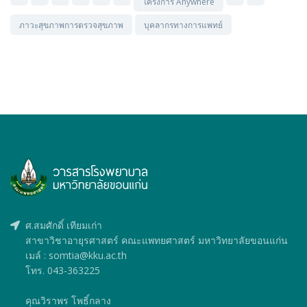
โครงการ Anywhere
ภาวะสุขภาพการตรวจสุขภาพ
บุคลากรทางการแพทย์
ศ.สมศักดิ์ เทียมเก่า
สาขาวิชาอายุรศาสตร์ คณะแพทยศาสตร์ มหาวิทยาลัยขอนแก่น
เมล์ : somtia@kku.ac.th
โทร. 043-363225
คุณวิราพร โพธิ์กลาง