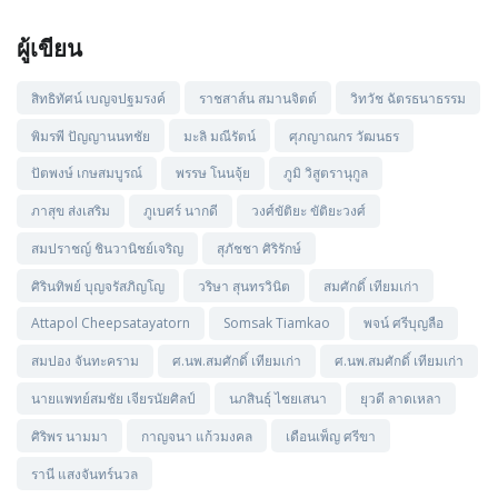
ผู้เขียน
สิทธิทัศน์ เบญจปฐมรงค์
ราชสาส์น สมานจิตต์
วิทวัช ฉัตรธนาธรรม
พิมรพี ปัญญานนทชัย
มะลิ มณีรัตน์
ศุภญาณกร วัฒนธร
ปัตพงษ์ เกษสมบูรณ์
พรรษ โนนจุ้ย
ภูมิ วิสูตรานุกูล
ภาสุข ส่งเสริม
ภูเบศร์ นากดี
วงศ์ขัติยะ ขัติยะวงศ์
สมปราชญ์ ชินวานิชย์เจริญ
สุภัชชา ศิริรักษ์
ศิรินทิพย์ บุญจรัสภิญโญ
วริษา สุนทรวินิต
สมศักดิ์ เทียมเก่า
Attapol Cheepsatayatorn
Somsak Tiamkao
พจน์ ศรีบุญลือ
สมปอง จันทะคราม
ศ.นพ.สมศักดิ์ เทียมเก่า
ศ.นพ.สมศักดิ์ เทียมเก่า
นายแพทย์สมชัย เจียรนัยศิลป์
นภสินธุ์ ไชยเสนา
ยุวดี ลาดเหลา
ศิริพร นามมา
กาญจนา แก้วมงคล
เดือนเพ็ญ ศรีขา
รานี แสงจันทร์นวล