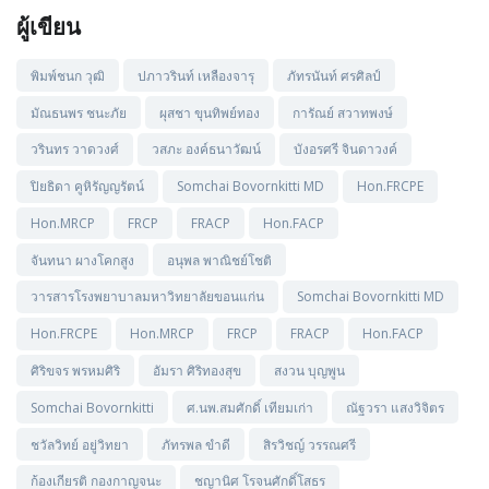
ผู้เขียน
พิมพ์ชนก วุฒิ
ปภาวรินท์ เหลืองจารุ
ภัทรนันท์ ศรศิลป์
มัณธนพร ชนะภัย
ผุสชา ขุนทิพย์ทอง
การัณย์ สวาทพงษ์
วรินทร วาดวงศ์
วสภะ องค์ธนาวัฒน์
บังอรศรี จินดาวงค์
ปิยธิดา คูหิรัญญรัตน์
Somchai Bovornkitti MD
Hon.FRCPE
Hon.MRCP
FRCP
FRACP
Hon.FACP
จันทนา ผางโคกสูง
อนุพล พาณิชย์โชติ
วารสารโรงพยาบาลมหาวิทยาลัยขอนแก่น
Somchai Bovornkitti MD
Hon.FRCPE
Hon.MRCP
FRCP
FRACP
Hon.FACP
ศิริขจร พรหมศิริ
อัมรา ศิริทองสุข
สงวน บุญพูน
Somchai Bovornkitti
ศ.นพ.สมศักดิ์ เทียมเก่า
ณัฐวรา แสงวิจิตร
ชวัลวิทย์ อยู่วิทยา
ภัทรพล ขำดี
สิรวิชญ์ วรรณศรี
ก้องเกียรติ กองกาญจนะ
ชญานิศ โรจนศักดิ์โสธร