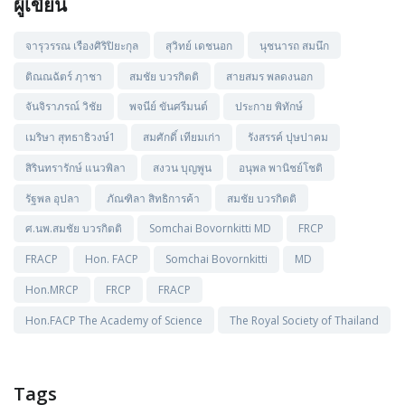
ผู้เขียน
จารุวรรณ เรืองศิริปิยะกุล
สุวิทย์ เดชนอก
นุชนารถ สมนึก
ติณณฉัตร์ ฦาชา
สมชัย บวรกิตติ
สายสมร พลดงนอก
จันจิราภรณ์ วิชัย
พจนีย์ ขันศรีมนต์
ประกาย พิทักษ์
เมริษา สุทธาธิวงษ์1
สมศักดิ์ เทียมเก่า
รังสรรค์ ปุษปาคม
สิรินทรารักษ์ แนวพิลา
สงวน บุญพูน
อนุพล พานิชย์โชติ
รัฐพล อุปลา
ภัณฑิลา สิทธิการค้า
สมชัย บวรกิตติ
ศ.นพ.สมชัย บวรกิตติ
Somchai Bovornkitti MD
FRCP
FRACP
Hon. FACP
Somchai Bovornkitti
MD
Hon.MRCP
FRCP
FRACP
Hon.FACP The Academy of Science
The Royal Society of Thailand
Tags