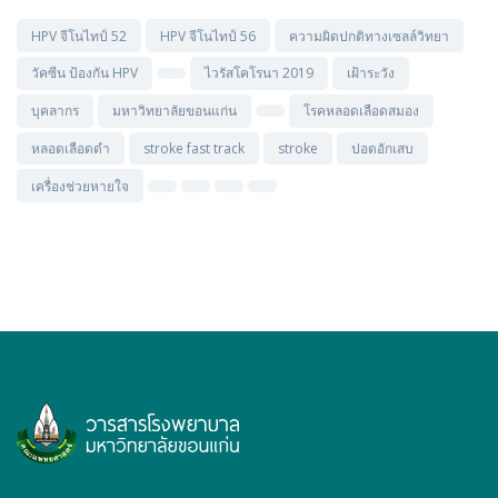
HPV จีโนไทป์ 52
HPV จีโนไทป์ 56
ความผิดปกติทางเซลล์วิทยา
วัคซีน ป้องกัน HPV
ไวรัสโคโรนา 2019
เฝ้าระวัง
บุคลากร
มหาวิทยาลัยขอนแก่น
โรคหลอดเลือดสมอง
หลอดเลือดดำ
stroke fast track
stroke
ปอดอักเสบ
เครื่องช่วยหายใจ