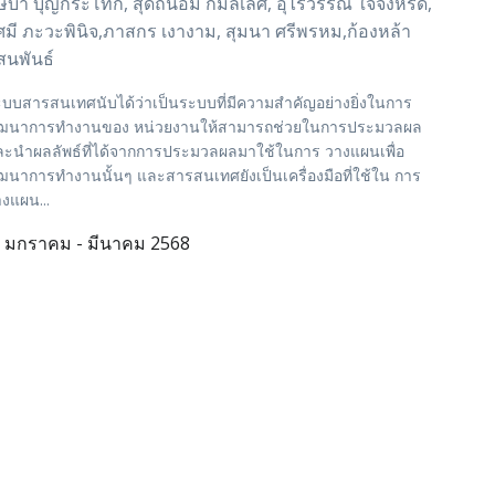
ุษบา บุญกระโทก, สุดถนอม กมลเลิศ, อุไรวรรณ ใจจังหรีด,
ัศมี ภะวะพินิจ,ภาสกร เงางาม, สุมนา ศรีพรหม,ก้องหล้า
สนพันธ์
บบสารสนเทศนับได้ว่าเป็นระบบที่มีความสำคัญอย่างยิ่งในการ
ัฒนาการทำงานของ หน่วยงานให้สามารถช่วยในการประมวลผล
ะนำผลลัพธ์ที่ได้จากการประมวลผลมาใช้ในการ วางแผนเพื่อ
ฒนาการทำงานนั้นๆ และสารสนเทศยังเป็นเครื่องมือที่ใช้ใน การ
งแผน...
มกราคม - มีนาคม 2568