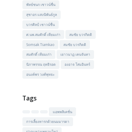
พัทธ์ชนก เชาวน์ชื่น
สุชาอร แสงนิพันธ์กูล
บวรศิลป์ เชาวน์ชื่น
ศ.นพ.สมศักดิ์ เทียมเก่า
สมชัย บวรกิตติ
Somsak Tiamkao
สมชัย บวรกิตติ
สมศักดิ์ เทียมเก่า
เยาวนาฏ เคนจันทา
นิภาพรรณ ฤทธิรอด
องอาจ โสมอินทร์
อนงค์พร วงศ์พุทธะ
Tags
แอพพลิเคชั่น
การเลี้ยงทารกด้วยนมมารดา
ปากแหว่งเพดานโหว่