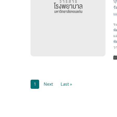
บ
ร
แ
ระ
พ
แล
พั
วา
1
Next
Last »