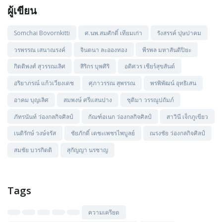
ผู้เขียน
Somchai Bovornkitti
ศ.นพ.สมศักดิ์ เทียมเก่า
รังสรรค์ ปุษปาคม
วรพรรณ เสนาณรงค์
จินตนา ละอองทอง
พีรพล มหาสันติปิยะ
กิตติพงศ์ สุวรรณเลิศ
สิริกร บุพศิริ
อดิศวร เชียร์สุขสันต์
อริยาภรณ์ แก้วเวียงเดช
ศุภาวรรณ สุพรรณ
พรพิพัฒน์ อุทธิเสน
อาคม บุญเลิศ
สมพงษ์ ศรีแสนปาง
ชุติมา วรรณูปถัมภ์
ภัทรนันท์ ว่องกลกิจศิลป์
กัณฑ์อเนก ว่องกลกิจศิลป์
สาวินี เจ็กภูเขียว
เนติรักษ์ วงษ์จรัส
ชัยภักดิ์ เตชะเพชรไพบูลย์
ณรงชัย ว่องกลกิจศิลป์
สมชัย บวรกิตติ
สุกัญญา นรชาญ
Tags
ความเครียด