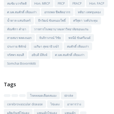
สมชัย บวรกิตติ
Hon. MRCP
FRCP
FRACP
Hon. FACP
ศ.นพ.สมศักดิ์ เทียมเก่า
อรรถพล ชีพสัตยากร
ทติยา เทพขุนทอง
น้ำตาล แสนจันทร์
ธีรวัฒน์ ขันหนองโพธิ์
ศรีสุดา วงศ์ประทุม
ทัณฑิกา คำยา
วารสารโรงพยาบาลมหาวิทยาลัยขอนแก่น
สายสมร พลดงนอก
จันจิราภรณ์ วิชัย
พจนีย์ ขันศรีมนต์
ประกาย พิทักษ์
เมริษา สุทธาธิวงษ์1
สมศักดิ์ เทียมเก่า
จรัสพร สอนสี
อธิบดี มีสิงห์
ศ.นพ.สมศักดิ์ เทียมเก่า
Somchai Bovornkitti
Tags
โรคหลอดเลือดสมอง
stroke
cerebrovascular disease
ไข่แดง
อาหารว่าง
ผลิตภัณฑ์ไข่แดง
แพนเค้กไข่แดง
แพนเค้ก