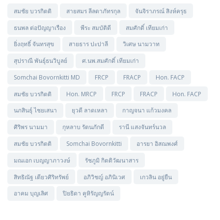
สมชัย บวรกิตติ
สายสมร ลีลดาภัทรกุล
จันจิราภรณ์ สิงห์ครุธ
ธนพล ต่อปัญญาเรือง
พีระ สมบัติดี
สมศักดิ์ เทียมเก่า
ยิ่งฤทธิ์ จันทรสุข
สายธาร ปะปาลี
วิเศษ นามวาท
สุปราณี พันธุ์ธนวิบูลย์
ศ.นพ.สมศักดิ์ เทียมเก่า
Somchai Bovornkitti MD
FRCP
FRACP
Hon. FACP
สมชัย บวรกิตติ
Hon. MRCP
FRCP
FRACP
Hon. FACP
นภสินธุ์ ไชยเสนา
ยุวดี ลาดเหลา
กาญจนา แก้วมงคล
ศิริพร นามมา
กุหลาบ รัตนภักดี
รานี แสงจันทร์นวล
สมชัย บวรกิตติ
Somchai Bovornkitti
อารยา อิสณพงศ์
มณเอก เบญญาภาวงษ์
รัชภูมิ กิตติวัฒนาสาร
สิทธิณัฐ เตียวศิริทรัพย์
อภิวิชญ์ อภินิเวศ
เกวลิน อยู่ยืน
อาคม บุญเลิศ
ปิยธิดา คูหิรัญญรัตน์