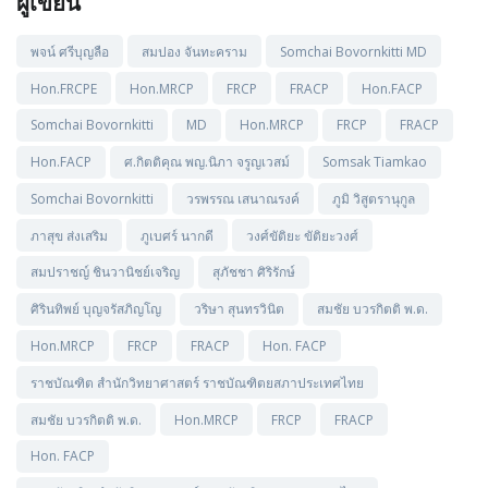
ผู้เขียน
พจน์ ศรีบุญลือ
สมปอง จันทะคราม
Somchai Bovornkitti MD
Hon.FRCPE
Hon.MRCP
FRCP
FRACP
Hon.FACP
Somchai Bovornkitti
MD
Hon.MRCP
FRCP
FRACP
Hon.FACP
ศ.กิตติคุณ พญ.นิภา จรูญเวสม์
Somsak Tiamkao
Somchai Bovornkitti
วรพรรณ เสนาณรงค์
ภูมิ วิสูตรานุกูล
ภาสุข ส่งเสริม
ภูเบศร์ นากดี
วงศ์ขัติยะ ขัติยะวงศ์
สมปราชญ์ ชินวานิชย์เจริญ
สุภัชชา ศิริรักษ์
ศิรินทิพย์ บุญจรัสภิญโญ
วริษา สุนทรวินิต
สมชัย บวรกิตติ พ.ด.
Hon.MRCP
FRCP
FRACP
Hon. FACP
ราชบัณฑิต สำนักวิทยาศาสตร์ ราชบัณฑิตยสภาประเทศไทย
สมชัย บวรกิตติ พ.ด.
Hon.MRCP
FRCP
FRACP
Hon. FACP