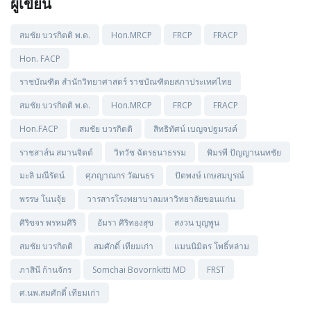
ผู้เขียน
สมชัย บวรกิตติ พ.ด.
Hon.MRCP
FRCP
FRACP
Hon. FACP
ราชบัณฑิต สำนักวิทยาศาสตร์ ราชบัณฑิตยสภาประเทศไทย
สมชัย บวรกิตติ พ.ด.
Hon.MRCP
FRCP
FRACP
Hon.FACP
สมชัย บวรกิตติ
สิทธิทัศน์ เบญจปฐมรงค์
ราชสาส์น สมานจิตต์
วิทวัช ฉัตรธนาธรรม
พิมรพี ปัญญานนทชัย
มะลิ มณีรัตน์
ศุภญาณกร วัฒนธร
ปัตพงษ์ เกษสมบูรณ์
พรรษ โนนจุ้ย
วารสารโรงพยาบาลมหาวิทยาลัยขอนแก่น
ศิริขจร พรหมศิริ
อัมรา ศิริทองสุข
สงวน บุญพูน
สมชัย บวรกิตติ
สมศักดิ์ เทียมเก่า
แมนนิมิตร โพธิ์หล่าม
ภาสินี ก้านจักร
Somchai Bovornkitti MD
FRST
ศ.นพ.สมศักดิ์ เทียมเก่า