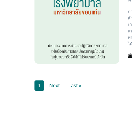
กา
สำ
เก
แน
พย
ได
1
Next
Last »