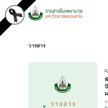
วารสาร
R
พ
ป
ม
ภ
ท