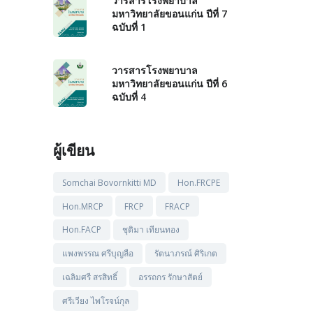
วารสารโรงพยาบาล
มหาวิทยาลัยขอนแก่น ปีที่ 7
ฉบับที่ 1
วารสารโรงพยาบาล
มหาวิทยาลัยขอนแก่น ปีที่ 6
ฉบับที่ 4
ผู้เขียน
Somchai Bovornkitti MD
Hon.FRCPE
Hon.MRCP
FRCP
FRACP
Hon.FACP
ชุติมา เทียนทอง
แพงพรรณ ศรีบุญลือ
รัตนาภรณ์ ศิริเกต
เฉลิมศรี สรสิทธิ์
อรรถกร รักษาสัตย์
ศรีเวียง ไพโรจน์กุล