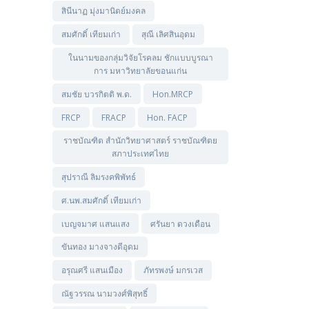
สินีนาฏ มุ่งมานิตย์มงคล
สมศักดิ์ เทียมเก่า
สุณี เลิศสินอุดม
ในนามของกลุ่มวิจัยโรคลม ชักแบบบูรณา
การ มหาวิทยาลัยขอนแก่น
สมชัย บวรกิตติ พ.ด.
Hon.MRCP
FRCP
FRACP
Hon. FACP
ราชบัณฑิต สำนักวิทยาศาสตร์ ราชบัณฑิตย
สภาประเทศไทย
สุปราณี ลิมรงคพิพัทธ์
ศ.นพ.สมศักดิ์ เทียมเก่า
เบญจมาศ แสนแสง
ศรันยา ดวงเดือน
ขันทอง มางจางดีอุดม
อรุณศรี แสนเมือง
ภัทรพงษ์ มกรเวส
ณัฐวรรณ นามวงศ์พิสุทธิ์