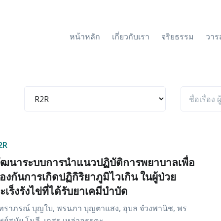
หน้าหลัก
เกี่ยวกับเรา
จริยธรรม
วาร
2R
ัฒนาระบบการนำแนวปฏิบัติการพยาบาลเพื่อ
้องกันการเกิดปฏิกิริยาภูมิไวเกิน ในผู้ป่วย
ะเร็งรังไข่ที่ได้รับยาเคมีบำบัด
ัทราภรณ์ บุญใบ, พรนภา บุญตาแสง, อุบล จ๋วงพานิช, พร
ิพย์สมัย โมลี, เกสร เหล่าอรรคะ