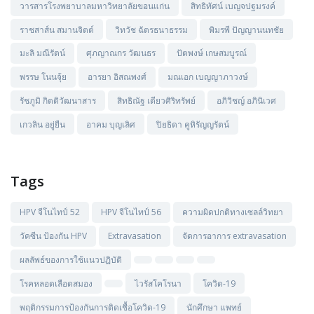
วารสารโรงพยาบาลมหาวิทยาลัยขอนแก่น
สิทธิทัศน์ เบญจปฐมรงค์
ราชสาส์น สมานจิตต์
วิทวัช ฉัตรธนาธรรม
พิมรพี ปัญญานนทชัย
มะลิ มณีรัตน์
ศุภญาณกร วัฒนธร
ปัตพงษ์ เกษสมบูรณ์
พรรษ โนนจุ้ย
อารยา อิสณพงศ์
มณเอก เบญญาภาวงษ์
รัชภูมิ กิตติวัฒนาสาร
สิทธิณัฐ เตียวศิริทรัพย์
อภิวิชญ์ อภินิเวศ
เกวลิน อยู่ยืน
อาคม บุญเลิศ
ปิยธิดา คูหิรัญญรัตน์
Tags
HPV จีโนไทป์ 52
HPV จีโนไทป์ 56
ความผิดปกติทางเซลล์วิทยา
วัคซีน ป้องกัน HPV
Extravasation
จัดการอาการ extravasation
ผลลัพธ์ของการใช้แนวปฏิบัติ
โรคหลอดเลือดสมอง
ไวรัสโคโรนา
โควิด-19
พฤติกรรมการป้องกันการติดเชื้อโควิด-19
นักศึกษา แพทย์