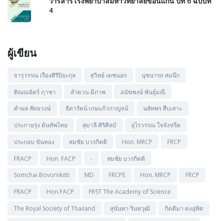
วารสารโรงพยาบาลมหาวิทยาลัยขอนแก่น ปีที่ 6 ฉบับที่
4
ผู้เขียน
จารุวรรณ เรืองศิริปิยะกุล
สุวิทย์ เดชนอก
นุชนารถ สมนึก
ติณณฉัตร์ ฦาชา
ลำดวน มีภาพ
อนัฆพงษ์ พันธุ์มณี
คำผล สัตยวงษ์
ธิดารัตน์ เกษแก้วกาญจน์
นลัทพร สืบเสาะ
ประกายรุ่ง ต้นทัพไทย
สุมาลี ศิริศิลป์
อุไรวรรณ ใจจังหรีด
ประกอบ ขันทอง
สมชัย บวรกิตติ
Hon. MRCP
FRCP
FRACP
Hon. FACP
-
สมชัย บวรกิตติ
Somchai Bovornkitti
MD
FRCPE
Hon. MRCP
FRCP
FRACP
Hon.FACP
FRST The Academy of Science
The Royal Society of Thailand
สุนันทา รินทวุฒิ
กิตติมา ดงอุทิศ