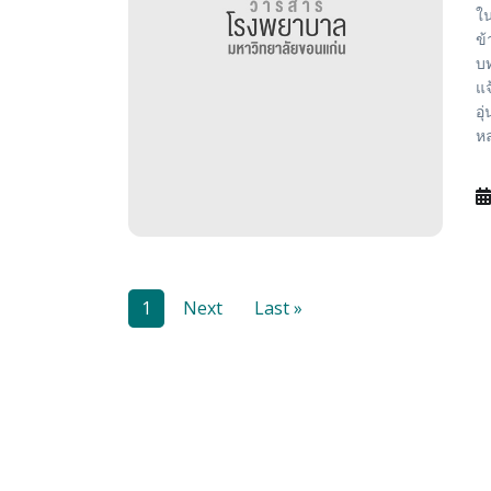
ใน
ข้
บ
แจ
อุ
หล
1
Next
Last »