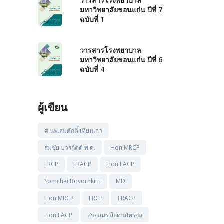
วารสารโรงพยาบาล
มหาวิทยาลัยขอนแก่น ปีที่ 7
ฉบับที่ 1
วารสารโรงพยาบาล
มหาวิทยาลัยขอนแก่น ปีที่ 6
ฉบับที่ 4
ผู้เขียน
ศ.นพ.สมศักดิ์ เทียมเก่า
สมชัย บวรกิตติ พ.ด.
Hon.MRCP
FRCP
FRACP
Hon.FACP
Somchai Bovornkitti
MD
Hon.MRCP
FRCP
FRACP
Hon.FACP
สายสมร ลีลดาภัทรกุล