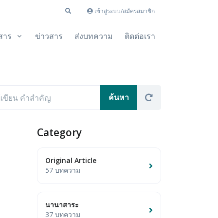
เข้าสู่ระบบ/สมัครสมาชิก
สาร
ข่าวสาร
ส่งบทความ
ติดต่อเรา
Category
Original Article
57 บทความ
นานาสาระ
37 บทความ