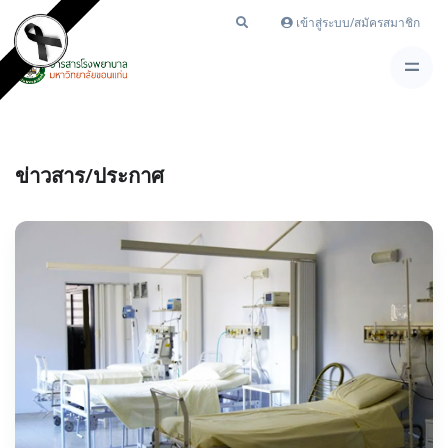
เข้าสู่ระบบ/สมัครสมาชิก
ข่าวสาร/ประกาศ