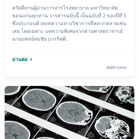
สวัสดีท่านผู้อ่านวารสารโรงพยาบาล มหาวิทยาลัย
ขอนแก่นทุกท่าน วารสารฉบับนี้ เป็นฉบับที่ 2 ของปีที่ 5
ซึ่งประกอบด้วยบทความทางวิชาการที่หลากหลายเช่น
เคย โดยเฉพาะ บทความพิเศษจากท่านศาสตราจารย์
นายแพทย์สมชัย บวรกิตติ...
อ่านต่อ
4688 Views