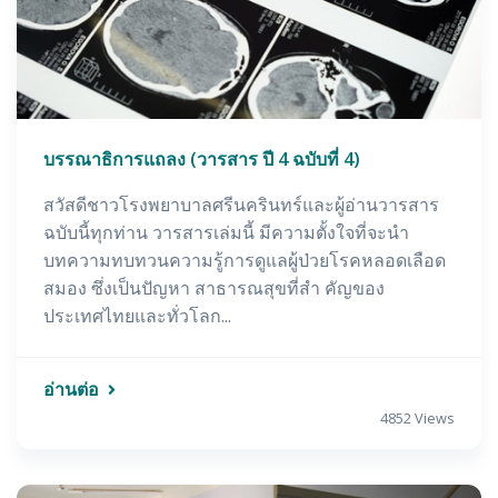
บรรณาธิการแถลง (วารสาร ปี 4 ฉบับที่ 4)
สวัสดีชาวโรงพยาบาลศรีนครินทร์และผู้อ่านวารสาร
ฉบับนี้ทุกท่าน วารสารเล่มนี้ มีความตั้งใจที่จะนำ
บทความทบทวนความรู้การดูแลผู้ป่วยโรคหลอดเลือด
สมอง ซึ่งเป็นปัญหา สาธารณสุขที่สำ คัญของ
ประเทศไทยและทั่วโลก...
อ่านต่อ
4852 Views