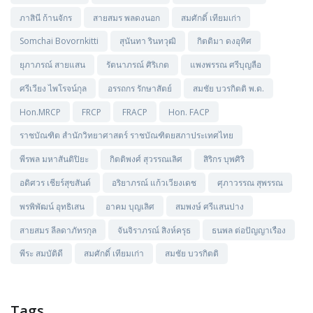
ภาสินี ก้านจักร
สายสมร พลดงนอก
สมศักดิ์ เทียมเก่า
Somchai Bovornkitti
สุนันทา รินทวุฒิ
กิตติมา ดงอุทิศ
ยุภาภรณ์ สายแสน
รัตนาภรณ์ ศิริเกต
แพงพรรณ ศรีบุญลือ
ศรีเวียง ไพโรจน์กุล
อรรถกร รักษาสัตย์
สมชัย บวรกิตติ พ.ด.
Hon.MRCP
FRCP
FRACP
Hon. FACP
ราชบัณฑิต สำนักวิทยาศาสตร์ ราชบัณฑิตยสภาประเทศไทย
พีรพล มหาสันติปิยะ
กิตติพงศ์ สุวรรณเลิศ
สิริกร บุพศิริ
อดิศวร เชียร์สุขสันต์
อริยาภรณ์ แก้วเวียงเดช
ศุภาวรรณ สุพรรณ
พรพิพัฒน์ อุทธิเสน
อาคม บุญเลิศ
สมพงษ์ ศรีแสนปาง
สายสมร ลีลดาภัทรกุล
จันจิราภรณ์ สิงห์ครุธ
ธนพล ต่อปัญญาเรือง
พีระ สมบัติดี
สมศักดิ์ เทียมเก่า
สมชัย บวรกิตติ
Tags