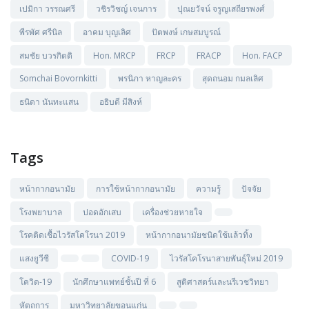
เปมิกา วรรณศรี
วชิรวิชญ์ เจนการ
ปุณยวัจน์ จรูญเสถียรพงศ์
พีรพัศ ศรีนิล
อาคม บุญเลิศ
ปัตพงษ์ เกษสมบูรณ์
สมชัย บวรกิตติ
Hon. MRCP
FRCP
FRACP
Hon. FACP
Somchai Bovornkitti
พรนิภา หาญละคร
สุดถนอม กมลเลิศ
ธนิดา นันทะแสน
อธิบดี มีสิงห์
Tags
หน้ากากอนามัย
การใช้หน้ากากอนามัย
ความรู้
ปัจจัย
โรงพยาบาล
ปอดอักเสบ
เครื่องช่วยหายใจ
โรคติดเชื้อไวรัสโคโรนา 2019
หน้ากากอนามัยชนิดใช้แล้วทิ้ง
แสงยูวีซี
COVID-19
ไวรัสโคโรนาสายพันธุ์ใหม่ 2019
โควิด-19
นักศึกษาแพทย์ชั้นปี ที่ 6
สูติศาสตร์และนรีเวชวิทยา
หัตถการ
มหาวิทยาลัยขอนแก่น