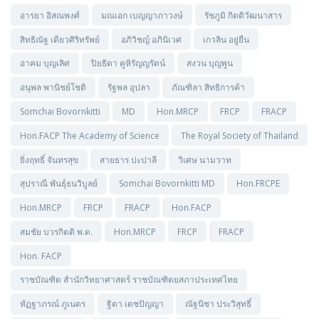
อารยา อิสณพงศ์
มณเอก เบญญาภาวงษ์
รัชภูมิ กิตติวัฒนาสาร
สิทธิณัฐ เตียวศิริทรัพย์
อภิวิชญ์ อภินิเวศ
เกวลิน อยู่ยืน
อาคม บุญเลิศ
ปิยธิดา คูหิรัญญรัตน์
สงวน บุญพูน
อนุพล พานิชย์โชติ
รัฐพล อุปลา
ภัณฑิลา สิทธิการค้า
Somchai Bovornkitti
MD
Hon.MRCP
FRCP
FRACP
Hon.FACP The Academy of Science
The Royal Society of Thailand
ยิ่งฤทธิ์ จันทรสุข
สายธาร ปะปาลี
วิเศษ นามวาท
สุปราณี พันธุ์ธนวิบูลย์
Somchai Bovornkitti MD
Hon.FRCPE
Hon.MRCP
FRCP
FRACP
Hon.FACP
สมชัย บวรกิตติ พ.ด.
Hon.MRCP
FRCP
FRACP
Hon. FACP
ราชบัณฑิต สำนักวิทยาศาสตร์ ราชบัณฑิตยสภาประเทศไทย
หัฏฐาภรณ์ ภูเนตร
ฐิตา เดชปัญญา
ณัฐนิชา ประวิสุทธิ์