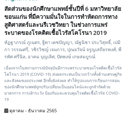
สัดส่วนของนักศึกษาแพทย์ชั้นปีที่ 6 มหาวิทยาลัย
ขอนแก่น ที่มีความมั่นใจในการทำหัตถการทาง
สูติศาสตร์และนรีเวชวิทยา ในช่วงการแพร่
ระบาดของโรคติดเชื้อไวรัสโคโรนา 2019
หัฏฐาภรณ์ ภูเนตร, ฐิตา เดชปัญญา, ณัฐนิชา ประวิสุทธิ์, เปมิ
กา วรรณศรี, วชิรวิชญ์ เจนการ, ปุณยวัจน์ จรูญเสถียรพงศ์, พี
รพัศ ศรีนิล, อาคม บุญเลิศ, ปัตพงษ์ เกษสมบูรณ์
เนื่องจากในสถานการณ์ปัจจุบันมีการแพร่ระบาดของโรคติดเชื้อไวรัส
โคโรนา 2019 (COVID-19) ส่งผลกระทบเป็นวงกว้างทั้งด้านเศรษฐกิจ
และสังคมของประเทศ อีกทั้งยังส่งผล ทำให้รูปแบบการเรียนการสอน
ของนักศึกษาแพทย์ถูกปรับเปลี่ยนเป็นออนไลน์และถูกจำกัดด้วย
มาตรการ การเฝ้าระวัง ป้องกันและควบคุมโรคติดเชื้อไวรัส COVID-
19
ตุลาคม - ธันวาคม 2565