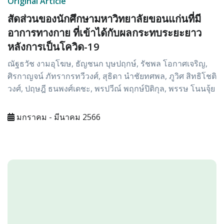
Original Article
สัดส่วนของนักศึกษามหาวิทยาลัยขอนแก่นที่มี
อาการทางกาย ที่เข้าได้กับผลกระทบระยะยาว
หลังการเป็นโควิด-19
ณัฐธวัช งามอุโฆษ, ธัญชนก บุษปฤกษ์, รัชพล โอกาศเจริญ,
ศิรกาญจน์ ภัทรากรทวีวงศ์, สุธิดา นำชัยทศพล, ภูวิศ สิทธิโชติ
วงศ์, ปฤษฎี ธนพงศ์เดชะ, พรปวีณ์ พฤกษ์ปิติกุล, พรรษ โนนจุ้ย
มกราคม - มีนาคม 2566