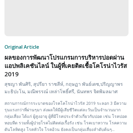
Original Article
ผลของการพัฒนาโปรแกรมการบริหารปอดผ่าน
แอปพลิเคชันไลน์ ในผู้ที่เคยติดเชื้อโคโรน่าไวรัส
2019
สุชญา พันศิริ, สุปรียา ราชสีห์, กฤษฏา พันธ์เดช,ปริญญาพร
มะธิปะโน, มณีพรรณ์ เหล่าโพธิ์ศรี, นันทพร จิตพิมลมาศ
สถานการณ์การระบาดของโรคโคโรน่าไวรัส 2019 ระลอก 3 มีความ
รุนแรงกว่าที่ผ่านๆมา ส่งผลให้มีผู้เสียชีวิตแต่ละวันเป็นจำนวนมาก
กลุ่มเสี่ยง ได้แก่ ผู้สูงอายุ ผู้ที่มีโรคประจำตัวเกี่ยวกับปอด เช่น โรคปอด
หอบหืด รวมทั้งผู้ป่วยโรคไม่ติดต่อเรื้อรัง เช่น โรคเบาหวาน โรคความ
ดันโลหิตสูง โรคหัวใจ โรคอ้วน ยังคงเป็นกลุ่มเสี่ยงลำดับต้นๆ...