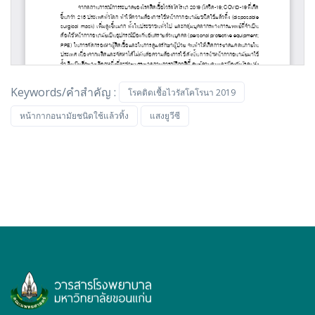
Keywords/คำสำคัญ :
โรคติดเชื้อไวรัสโคโรนา 2019
หน้ากากอนามัยชนิดใช้แล้วทิ้ง
แสงยูวีซี