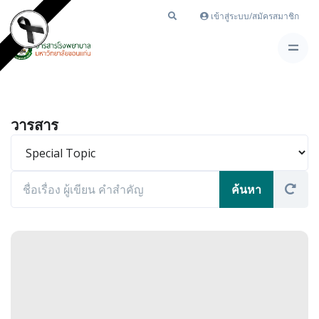
เข้าสู่ระบบ/สมัครสมาชิก
วารสาร