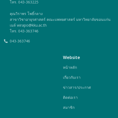
โทร. 043-363225
คุณวิราพร โพธิ์กลาง
สาขาวิชาอายุรศาสตร์ คณะแพทยศาสตร์ มหาวิทยาลัยขอนแก่น
เมล์ wirapo@kku.ac.th
โทร. 043-363746
043-363746
Website
หน้าหลัก
เกี่ยวกับเรา
ข่าวสาร/ประกาศ
ติดต่อเรา
สมาชิก