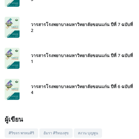
วารสารโรงพยาบาลมหาวิทยาลัยขอนแก่น ปีที่ 7 ฉบับที่
2
วารสารโรงพยาบาลมหาวิทยาลัยขอนแก่น ปีที่ 7 ฉบับที่
1
วารสารโรงพยาบาลมหาวิทยาลัยขอนแก่น ปีที่ 6 ฉบับที่
4
ผู้เขียน
ศิริขจร พรหมศิริ
อัมรา ศิริทองสุข
สงวน บุญพูน