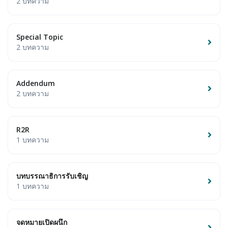
2 บทความ
Special Topic
2 บทความ
Addendum
2 บทความ
R2R
1 บทความ
บทบรรณาธิการรับเชิญ
1 บทความ
จดหมายเปิดผนึก