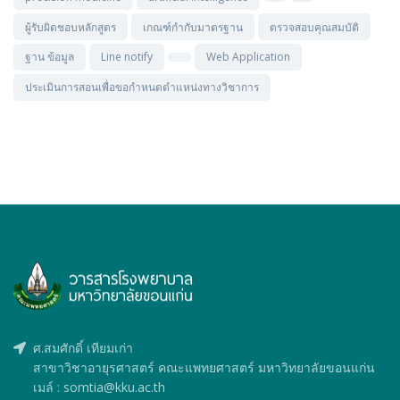
ผู้รับผิดชอบหลักสูตร
เกณฑ์กำกับมาตรฐาน
ตรวจสอบคุณสมบัติ
ฐาน ข้อมูล
Line notify
Web Application
ประเมินการสอนเพื่อขอกำหนดตำแหน่งทางวิชาการ
ศ.สมศักดิ์ เทียมเก่า
สาขาวิชาอายุรศาสตร์ คณะแพทยศาสตร์ มหาวิทยาลัยขอนแก่น
เมล์ : somtia@kku.ac.th