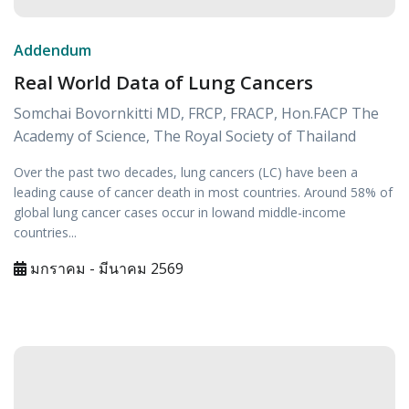
Addendum
Real World Data of Lung Cancers
Somchai Bovornkitti MD, FRCP, FRACP, Hon.FACP The
Academy of Science, The Royal Society of Thailand
Over the past two decades, lung cancers (LC) have been a
leading cause of cancer death in most countries. Around 58% of
global lung cancer cases occur in lowand middle-income
countries...
มกราคม - มีนาคม 2569