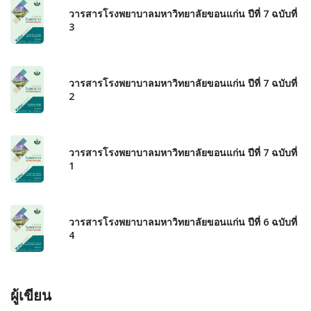
วารสารโรงพยาบาลมหาวิทยาลัยขอนแก่น ปีที่ 7 ฉบับที่
3
วารสารโรงพยาบาลมหาวิทยาลัยขอนแก่น ปีที่ 7 ฉบับที่
2
วารสารโรงพยาบาลมหาวิทยาลัยขอนแก่น ปีที่ 7 ฉบับที่
1
วารสารโรงพยาบาลมหาวิทยาลัยขอนแก่น ปีที่ 6 ฉบับที่
4
ผู้เขียน