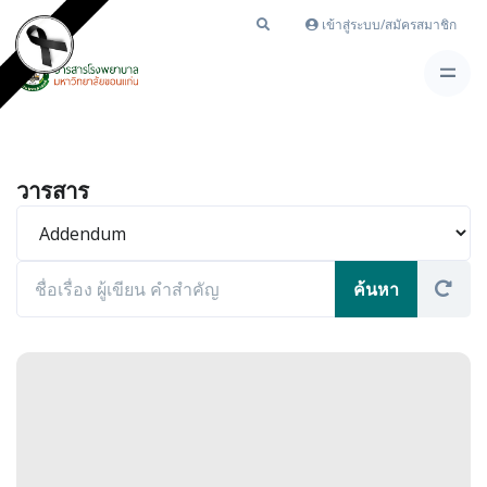
เข้าสู่ระบบ/สมัครสมาชิก
วารสาร