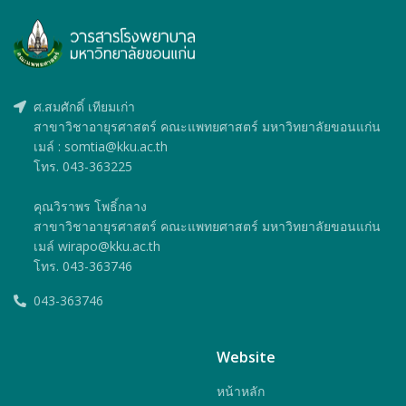
ศ.สมศักดิ์ เทียมเก่า
สาขาวิชาอายุรศาสตร์ คณะแพทยศาสตร์ มหาวิทยาลัยขอนแก่น
เมล์ : somtia@kku.ac.th
โทร. 043-363225
คุณวิราพร โพธิ์กลาง
สาขาวิชาอายุรศาสตร์ คณะแพทยศาสตร์ มหาวิทยาลัยขอนแก่น
เมล์ wirapo@kku.ac.th
โทร. 043-363746
043-363746
Website
หน้าหลัก