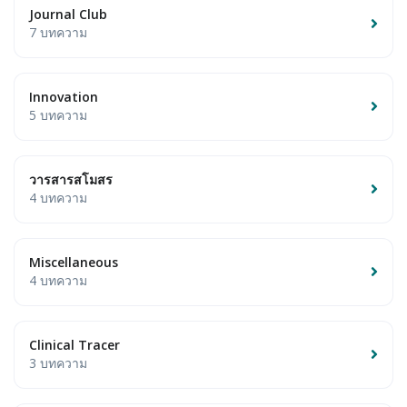
Journal Club
7 บทความ
Innovation
5 บทความ
วารสารสโมสร
4 บทความ
Miscellaneous
4 บทความ
Clinical Tracer
3 บทความ