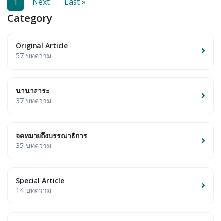
1
Next
Last »
Category
Original Article
57 บทความ
นานาสาระ
37 บทความ
จดหมายถึงบรรณาธิการ
35 บทความ
Special Article
14 บทความ