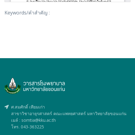
Keywords/คำสำคัญ :
ศ.สมศักดิ์ เทียมเก่า
สาขาวิชาอายุรศาสตร์ คณะแพทยศาสตร์ มหาวิทยาลัยขอนแก่น
เมล์ : somtia@kku.ac.th
โทร. 043-363225