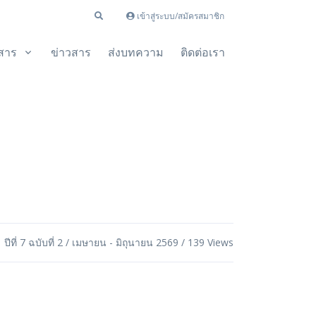
เข้าสู่ระบบ/สมัครสมาชิก
สาร
ข่าวสาร
ส่งบทความ
ติดต่อเรา
ปีที่ 7 ฉบับที่ 2 / เมษายน - มิถุนายน 2569 / 139 Views