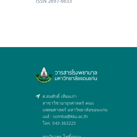
ISSN 2697-6633
ศ.สมศักดิ์ เทียมเก่า
สาขาวิชาอายุรศาสตร์ คณะ
แพทยศาสตร์ มหาวิทยาลัยขอนแก่น
เมล์ : somtia@kku.ac.th
โทร. 043-363225
คุณวิราพร โพธิ์กลาง