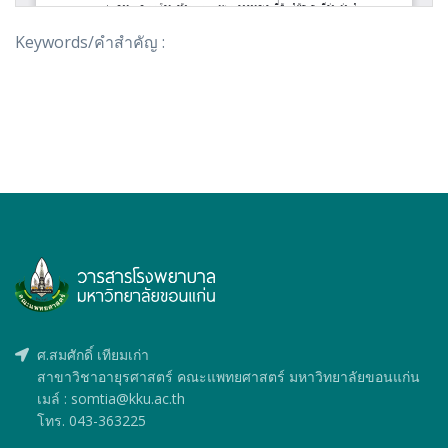
Keywords/คำสำคัญ :
ศ.สมศักดิ์ เทียมเก่า
สาขาวิชาอายุรศาสตร์ คณะแพทยศาสตร์ มหาวิทยาลัยขอนแก่น
เมล์ : somtia@kku.ac.th
โทร. 043-363225