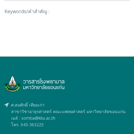
Keywords/คำสำคัญ :
ศ.สมศักดิ์ เทียมเก่า
สาขาวิชาอายุรศาสตร์ คณะแพทยศาสตร์ มหาวิทยาลัยขอนแก่น
เมล์ : somtia@kku.ac.th
โทร. 043-363225