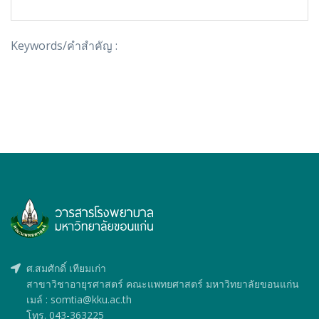
Keywords/คำสำคัญ :
ศ.สมศักดิ์ เทียมเก่า
สาขาวิชาอายุรศาสตร์ คณะแพทยศาสตร์ มหาวิทยาลัยขอนแก่น
เมล์ : somtia@kku.ac.th
โทร. 043-363225