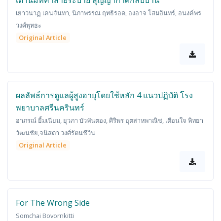
เต้านมที่คาสายระบาย สุญญากาศกลับบ้าน
เยาวนาฏ เคนจันทา, นิภาพรรณ ฤทธิรอด, องอาจ โสมอินทร์, อนงค์พร
วงศ์พุทธะ
Original Article
ผลลัพธ์การดูแลผู้สูงอายุโดยใช้หลัก 4 แนวปฏิบัติ โรง
พยาบาลศรีนครินทร์
อาภรณ์ ยิ้มเนียม, ยุวภา บัวพันตอง, ศิริพร อุตสาหพาณิช, เตือนใจ พิทยา
วัฒนชัย,จนิสตา วงศ์รัตนชีวิน
Original Article
For The Wrong Side
Somchai Bovornkitti