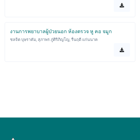
งานการพยาบาลผู้ป่วยนอก ห้องตรวจ หู คอ จมูก
ชลจิต บุษราคัม, สุภาพร ภู่ศิริภิญโญ, รื่นฤดี แก่นนาค