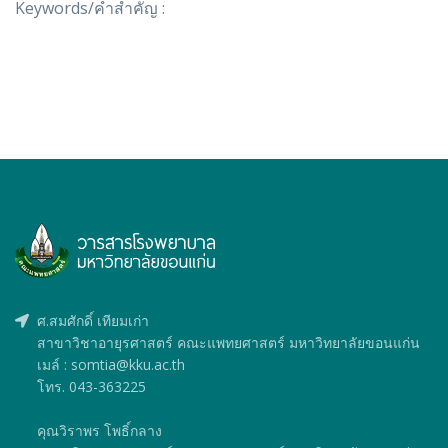
Keywords/คำสำคัญ :
ศ.สมศักดิ์ เทียมเก่า
สาขาวิชาอายุรศาสตร์ คณะแพทยศาสตร์ มหาวิทยาลัยขอนแก่น
เมล์ : somtia@kku.ac.th
โทร. 043-363225
คุณวิราพร โพธิ์กลาง