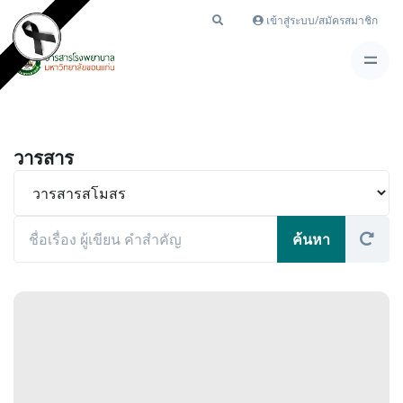
เข้าสู่ระบบ/สมัครสมาชิก
วารสาร