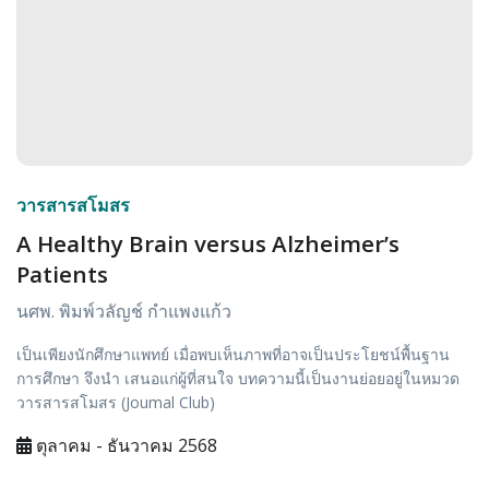
วารสารสโมสร
A Healthy Brain versus Alzheimer’s
Patients
นศพ. พิมพ์วลัญช์ กำแพงแก้ว
เป็นเพียงนักศึกษาแพทย์ เมื่อพบเห็นภาพที่อาจเป็นประโยชน์พื้นฐาน
การศึกษา จึงนำ เสนอแก่ผู้ที่สนใจ บทความนี้เป็นงานย่อยอยู่ในหมวด
วารสารสโมสร (Joumal Club)
ตุลาคม - ธันวาคม 2568