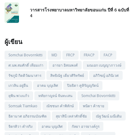
วารสารโรงพยาบาลมหาวิทยาลัยขอนแก่น ปีที่ 6 ฉบับที่
4
ผู้เขียน
Somchai Bovornkitti
MD
FRCP
FRACP
FACP
ศ.นพ.สมศักดิ์ เทียมเก่า
อารยา อิสณพงศ์
มณเอก เบญญาภาวงษ์
รัชภูมิ กิตติวัฒนาสาร
สิทธิณัฐ เตียวศิริทรัพย์
อภิวิชญ์ อภินิเวศ
เกวลิน อยู่ยืน
อาคม บุญเลิศ
ปิยธิดา คูหิรัญญรัตน์
ยุพิน พวงแก้ว
หทัยกาญจน์ จันทะเสน
Somchai Bovornkitti
Somsak Tiamkao
ณัชชนก คำพิทักษ์
พนิตา ค้าขาย
ธิดามาศ อภิธรรมบัณฑิต
สุธาสินี เหล่าศักดิ์ชัย
ณัฐวัฒน์ มณีเติม
จิตรทิวา คำจริง
อาคม บุญเลิศ
กัลยา อารยางค์กูร