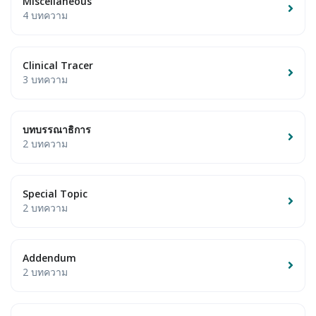
Miscellaneous
4 บทความ
Clinical Tracer
3 บทความ
บทบรรณาธิการ
2 บทความ
Special Topic
2 บทความ
Addendum
2 บทความ