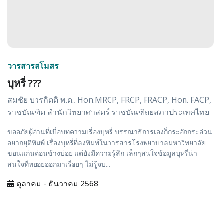
วารสารสโมสร
บุหรี่ ???
สมชัย บวรกิตติ พ.ด., Hon.MRCP, FRCP, FRACP, Hon. FACP,
ราชบัณฑิต สำนักวิทยาศาสตร์ ราชบัณฑิตยสภาประเทศไทย
ขออภัยผู้อ่านที่เบื่อบทความเรื่องบุหรี่ บรรณาธิการเองก็กระอักกระอ่วน
อยากยุติพิมพ์ เรื่องบุหรี่ที่ลงพิมพ์ในวารสารโรงพยาบาลมหาวิทยาลัย
ขอนแก่นค่อนข้างบ่อย แต่ยังมีความรู้สึก เล็กๆสนใจข้อมูลบุหรี่น่า
สนใจที่ทยอยออกมาเรื่อยๆ ไม่รู้จบ...
ตุลาคม - ธันวาคม 2568