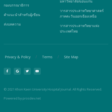
มหาวิทยาลัยขอนแก่น
กองบรรณาธิการ
วารสารประสาทวิทยาศาสตร์
คำแนะนำสำหรับผู้เขียน
ภาคตะวันออกเฉียงเหนือ
ส่งบทความ
วารสารประสาทวิทยาแห่ง
ประเทศไทย
/
/
Privacy & Policy
Terms
Site Map
© 2021 Khon Kaen University Hospital Journal. All Rights Reserved.
Powered by
prosdev.net