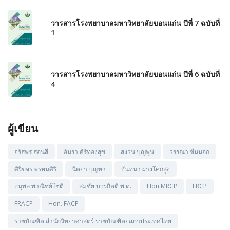
วารสารโรงพยาบาลมหาวิทยาลัยขอนแก่น ปีที่ 7 ฉบับที่
1
วารสารโรงพยาบาลมหาวิทยาลัยขอนแก่น ปีที่ 6 ฉบับที่
4
ผู้เขียน
จรัสพร สอนสี
อัมรา ศิริทองสุข
สงวน บุญพูน
วรรณา ชื่นนอก
ศิริขจร พรหมศิริ
นิตยา บุญทา
จันทนา ผางโคกสูง
อนุพล พาณิชย์โชติ
สมชัย บวรกิตติ พ.ด.
Hon.MRCP
FRCP
FRACP
Hon. FACP
ราชบัณฑิต สำนักวิทยาศาสตร์ ราชบัณฑิตยสภาประเทศไทย