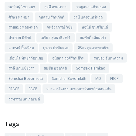
นภสินธุ์ ไชยเสนา
ยุวดี ลาดเหลา
กาญจนา แก้วมงคล
ศิริพร นามมา
กุหลาบ รัตนภักดี
รานี แสงจันทร์นวล
สายสมร พลดงนอก
จันจิราภรณ์ วิชัย
พจนีย์ ขันศรีมนต์
ประกาย พิทักษ์
เมริษา สุทธาธิวงษ์1
สมศักดิ์ เทียมเก่า
อาภรณ์ ยิ้มเนียม
ยุวภา บัวพันตอง
ศิริพร อุตสาหพาณิช
เตือนใจ พิทยาวัฒนชัย
จนิสตา วงศ์รัตนชีวิน
สมปอง จันทะคราม
สวลี แก่นเชียงสา
สมชัย บวรกิตติ
Somsak Tiamkao
Somchai Bovornkitti
Somchai Bovornkitti
MD
FRCP
FRACP
FACP
วารสารโรงพยาบาลมหาวิทยาลัยขอนแก่น
วรพรรณ เสนาณรงค์
Tags