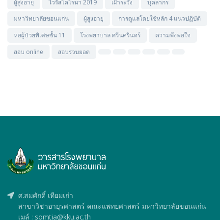
ผู้สูงอายุ
ไวรัสโคโรนา 2019
เฝ้าระวัง
บุคลากร
มหาวิทยาลัยขอนแก่น
ผู้สูงอายุ
การดูแลโดยใช้หลัก 4 แนวปฏิบัติ
หอผู้ป่วยพิเศษชั้น 11
โรงพยาบาล ศรีนครินทร์
ความพึงพอใจ
สอบ online
สอบรวบยอด
ศ.สมศักดิ์ เทียมเก่า
สาขาวิชาอายุรศาสตร์ คณะแพทยศาสตร์ มหาวิทยาลัยขอนแก่น
เมล์ : somtia@kku.ac.th