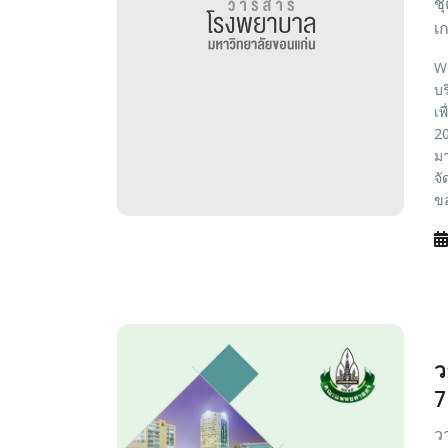
ช
เก
Wo
บ
เพ
20
มา
จั
ขอ
ว
7
ว