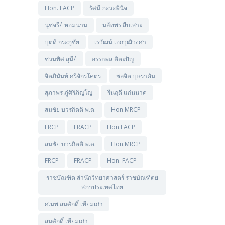
Hon. FACP
รัศมี ภะวะพินิจ
นุชจรีย์ หอมนาน
นลัทพร สืบเสาะ
บุตดี กระภูชัย
เรวัฒน์ เอกวุฒิวงศา
ชวนพิศ สุนีย์
อรรถพล ติตะปัญ
จิตภินันท์ ศรีจักรโคตร
ชลจิต บุษราคัม
สุภาพร ภู่ศิริภิญโญ
รื่นฤดี แก่นนาค
สมชัย บวรกิตติ พ.ด.
Hon.MRCP
FRCP
FRACP
Hon.FACP
สมชัย บวรกิตติ พ.ด.
Hon.MRCP
FRCP
FRACP
Hon. FACP
ราชบัณฑิต สำนักวิทยาศาสตร์ ราชบัณฑิตย
สภาประเทศไทย
ศ.นพ.สมศักดิ์ เทียมเก่า
สมศักดิ์ เทียมเก่า