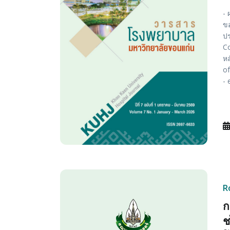
-
ขอ
ปร
Co
หล
of
- 
R
ก
ช