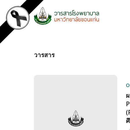
วารสาร
O
ผ
P
(
ศ