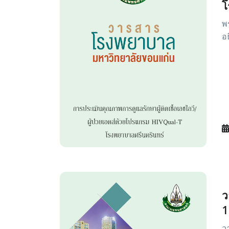
โ
พ
อธ
ว
1
ว