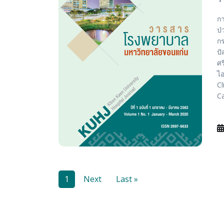
กา
ป่
กร
ปั
ศร
ไอ
Cl
Ca
1
Next
Last »