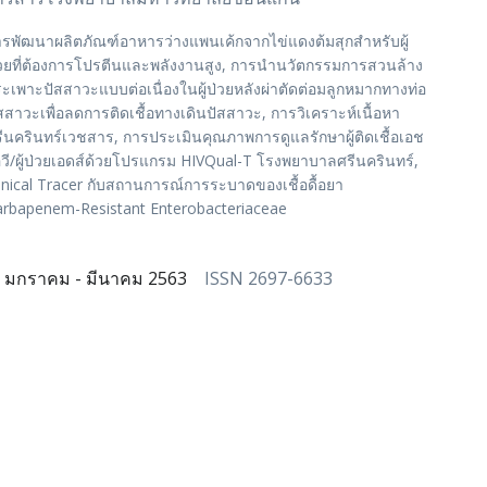
รพัฒนาผลิตภัณฑ์อาหารว่างแพนเค้กจากไข่แดงต้มสุกสำหรับผู้
วยที่ต้องการโปรตีนและพลังงานสูง, การนำนวัตกรรมการสวนล้าง
ะเพาะปัสสาวะแบบต่อเนื่องในผู้ป่วยหลังผ่าตัดต่อมลูกหมากทางท่อ
สสาวะเพื่อลดการติดเชื้อทางเดินปัสสาวะ, การวิเคราะห์เนื้อหา
ีนครินทร์เวชสาร, การประเมินคุณภาพการดูแลรักษาผู้ติดเชื้อเอช
วี/ผู้ป่วยเอดส์ด้วยโปรแกรม HIVQual-T โรงพยาบาลศรีนครินทร์,
inical Tracer กับสถานการณ์การระบาดของเชื้อดื้อยา
rbapenem-Resistant Enterobacteriaceae
มกราคม - มีนาคม 2563
ISSN 2697-6633