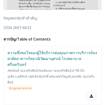
Keywords/คำสำคัญ :
ISSN 2697-6633
สารบัญ/Table of Contents
ความพึ่งพอใจของผู้ใช้บริการต่อคุณภาพการบริการห้อง
ผ่าตัดอาคารกัลยาณิวัฒนานุสรณ์ โรงพยาบาล
ศรีนครินทร์
ภัทรนันท์ ว่องกลกิจศิลป์,กัณฑ์อเนก ว่องกลกิจศิลป์,สาวินี เจ็ก
ภูเขียว,เนติรักษ์ วงษ์จรัส,ชัยภักดิ์ เตชะเพชรไพบูลย์,ณรงชัย ว่องกลกิจ
ศิลป์
Original Article